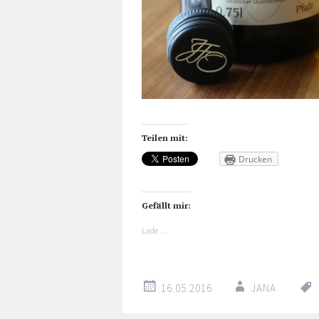
Teilen mit:
Drucken
Gefällt mir:
Lade …
16.05.2016
JANA