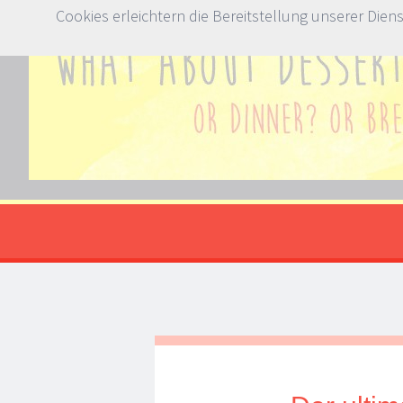
Cookies erleichtern die Bereitstellung unserer Dien
Whataboutdessert.com
Or dinner? Or breakfast?