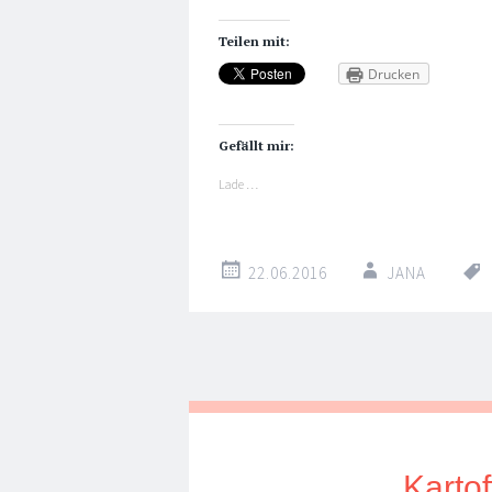
Teilen mit:
Drucken
Gefällt mir:
Lade …
22.06.2016
JANA
Kartof