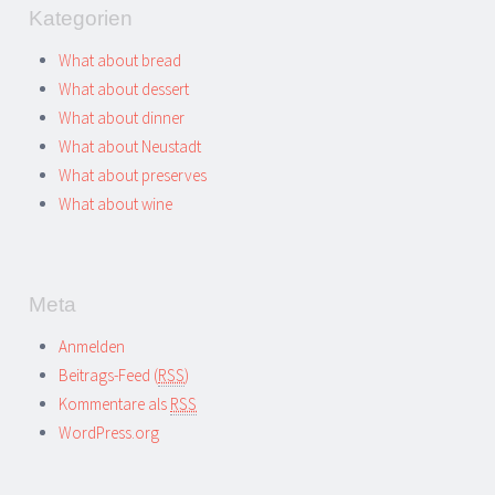
Kategorien
What about bread
What about dessert
What about dinner
What about Neustadt
What about preserves
What about wine
Meta
Anmelden
Beitrags-Feed (
RSS
)
Kommentare als
RSS
WordPress.org