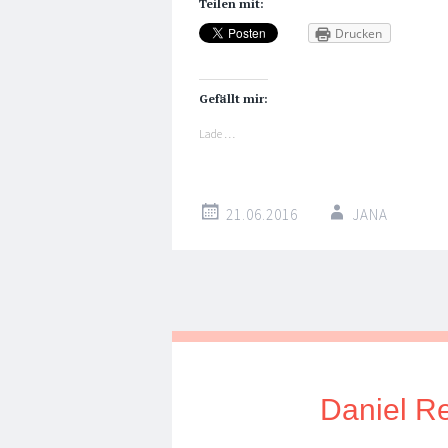
Teilen mit:
Drucken
Gefällt mir:
Lade …
21.06.2016
JANA
Daniel R