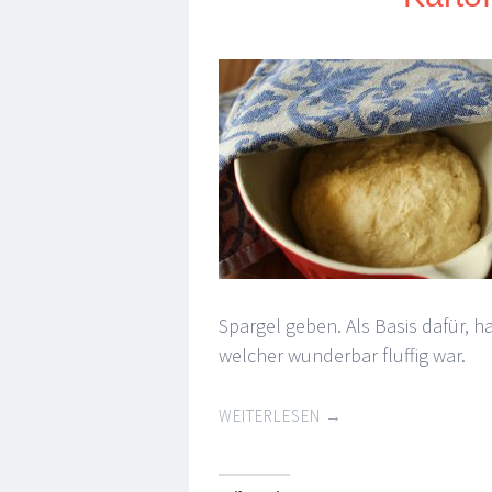
Spargel geben. Als Basis dafür, h
welcher wunderbar fluffig war.
WEITERLESEN
→