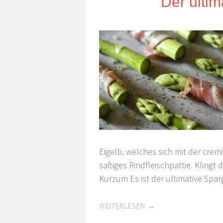
Der ultim
Eigelb, welches sich mit der cre
saftiges Rindfleischpattie. Kling
Kurzum Es ist der ultimative Spar
WEITERLESEN
→