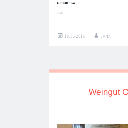
Gefällt mir:
Lade …
19.06.2016
JANA
Weingut O