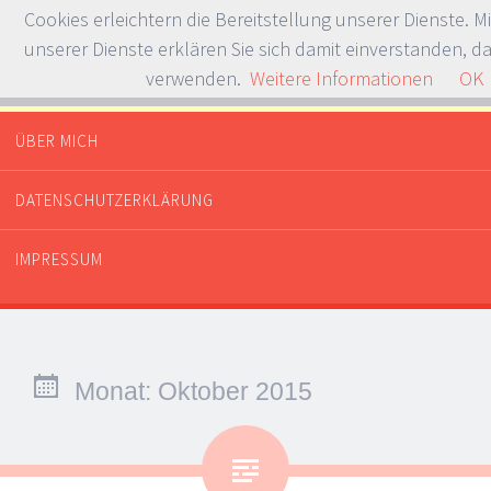
Cookies erleichtern die Bereitstellung unserer Dienste. M
unserer Dienste erklären Sie sich damit einverstanden, da
verwenden.
Weitere Informationen
OK
Whataboutdessert.com
Or dinner? Or breakfast?
ÜBER MICH
SPRINGE ZUM INHALT
DATENSCHUTZERKLÄRUNG
IMPRESSUM
Monat:
Oktober 2015