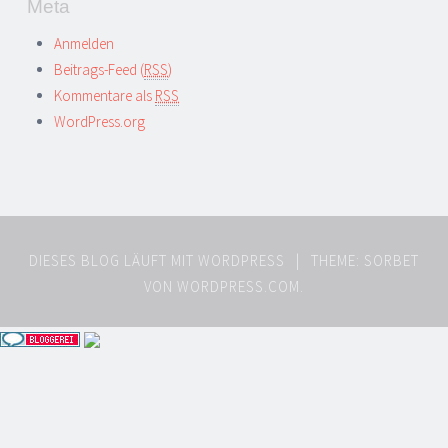
Meta
Anmelden
Beitrags-Feed (
RSS
)
Kommentare als
RSS
WordPress.org
DIESES BLOG LÄUFT MIT WORDPRESS
|
THEME: SORBET
VON
WORDPRESS.COM
.