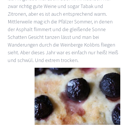
zwar richtig gute Weine und sogar Tabak und
Zitronen, aber es ist auch entsprechend warm.
Mittlerweile mag ich die Pfälzer Sommer, in denen
der Asphalt flimmert und die gleißende Sonne
Schatten Gesicht tanzen lässt und man bei
Wanderungen durch die Weinberge Kolibris fliegen
sieht. Aber dieses Jahr war es einfach nur heiß! Heiß
und schwül. Un
d extrem trocken.