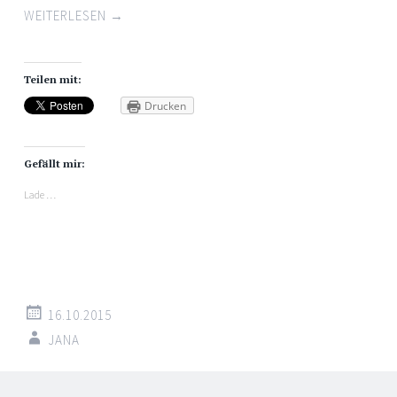
WEITERLESEN
→
Teilen mit:
Drucken
Gefällt mir:
Lade …
16.10.2015
JANA