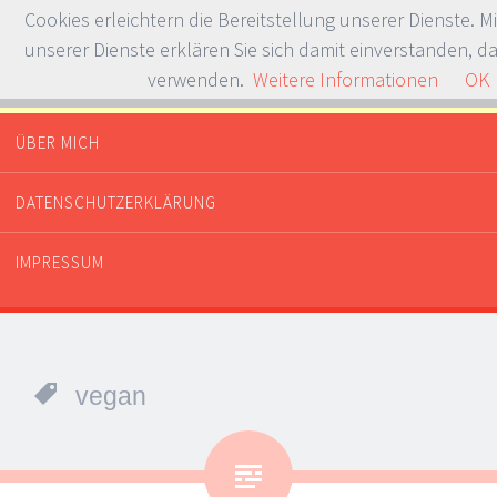
Cookies erleichtern die Bereitstellung unserer Dienste. M
unserer Dienste erklären Sie sich damit einverstanden, da
verwenden.
Weitere Informationen
OK
Whataboutdessert.com
Or dinner? Or breakfast?
ÜBER MICH
SPRINGE ZUM INHALT
DATENSCHUTZERKLÄRUNG
IMPRESSUM
vegan