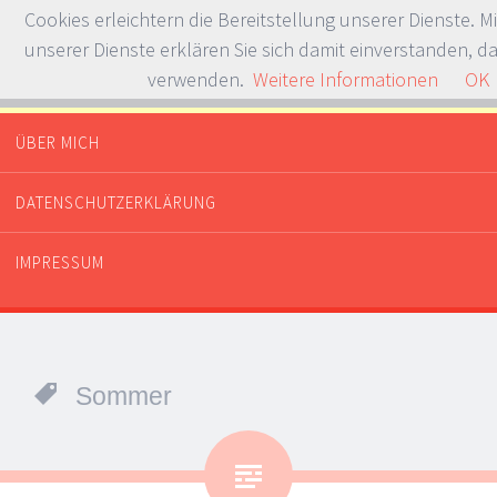
Cookies erleichtern die Bereitstellung unserer Dienste. M
unserer Dienste erklären Sie sich damit einverstanden, da
verwenden.
Weitere Informationen
OK
Whataboutdessert.com
Or dinner? Or breakfast?
ÜBER MICH
SPRINGE ZUM INHALT
DATENSCHUTZERKLÄRUNG
IMPRESSUM
Sommer