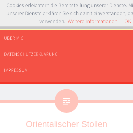
Cookies erleichtern die Bereitstellung unserer Dienste. M
unserer Dienste erklären Sie sich damit einverstanden, da
verwenden.
Weitere Informationen
OK
Whataboutdessert.com
Or dinner? Or breakfast?
ÜBER MICH
SPRINGE ZUM INHALT
DATENSCHUTZERKLÄRUNG
IMPRESSUM
Orientalischer Stollen