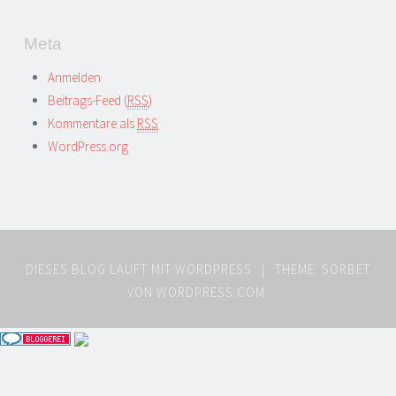
Meta
Anmelden
Beitrags-Feed (
RSS
)
Kommentare als
RSS
WordPress.org
DIESES BLOG LÄUFT MIT WORDPRESS
|
THEME: SORBET
VON
WORDPRESS.COM
.