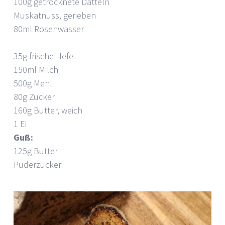
100g getrocknete Datteln
Muskatnuss, gerieben
80ml Rosenwasser
35g frische Hefe
150ml Milch
500g Mehl
80g Zucker
160g Butter, weich
1 Ei
Guß:
125g Butter
Puderzucker