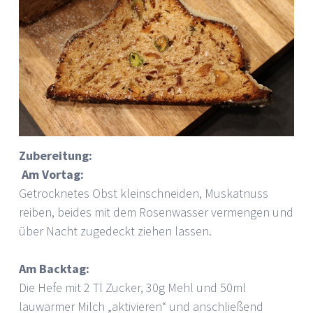
Z
ubereitung:
Am Vortag:
Getrocknetes Obst kleinschneiden, Muskatnuss
reiben, beides mit dem Rosenwasser vermengen und
über Nacht zugedeckt ziehen lassen.
Am Backtag:
Die Hefe mit 2 Tl Zucker, 30g Mehl und 50ml
lauwarmer Milch „aktivieren“ und anschließend