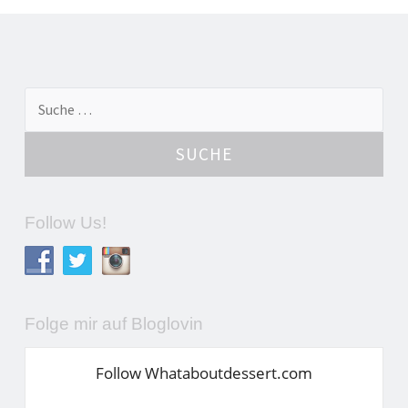
←
→
Suche nach:
Artikel-Navigation
Follow Us!
Folge mir auf Bloglovin