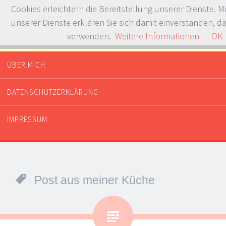
Cookies erleichtern die Bereitstellung unserer Dienste. M
unserer Dienste erklären Sie sich damit einverstanden, da
verwenden.
Weitere Informationen
OK
Whataboutdessert.com
Or dinner? Or breakfast?
ÜBER MICH
SPRINGE ZUM INHALT
DATENSCHUTZERKLÄRUNG
IMPRESSUM
Post aus meiner Küche