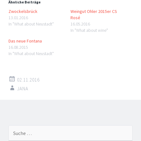
Ähnliche Beiträge
Zwockelsbrück
Weingut Ohler 2015er CS
13.01.2016
Rosé
In "What about Neustadt"
16.05.2016
In "What about wine"
Das neue Fontana
16.08.2015
In "What about Neustadt"
02.11.2016
JANA
←
→
Suche nach:
Artikel-Navigation