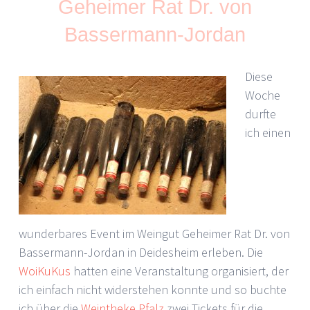
Geheimer Rat Dr. von
Bassermann-Jordan
Diese
Woche
durfte
ich einen
wunderbares Event im Weingut Geheimer Rat Dr. von
Bassermann-Jordan in Deidesheim erleben. Die
WoiKuKus
hatten eine Veranstaltung organisiert, der
ich einfach nicht widerstehen konnte und so buchte
ich über die
Weintheke Pfalz
zwei Tickets für die