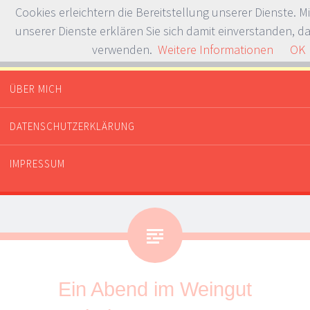
Cookies erleichtern die Bereitstellung unserer Dienste. M
unserer Dienste erklären Sie sich damit einverstanden, da
verwenden.
Weitere Informationen
OK
Whataboutdessert.com
Or dinner? Or breakfast?
ÜBER MICH
SPRINGE ZUM INHALT
DATENSCHUTZERKLÄRUNG
IMPRESSUM
Ein Abend im Weingut